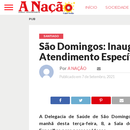
INÍCIO
SOCIEDADE
PUB
SANTIAGO
São Domingos: Inaug
Atendimento Específ
Por
A NAÇÃO
Publicado em
7 de Setembro, 2021
A Delegacia de Saúde de São Domingo
manhã desta terça-feira, 8, a Sala 