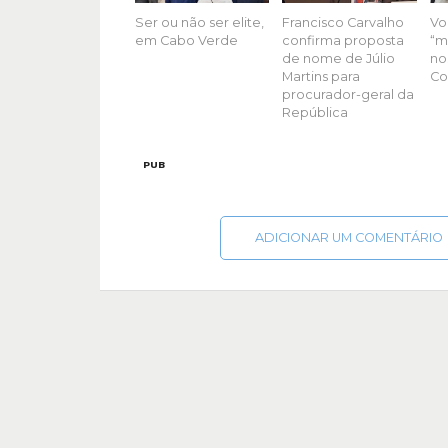
Ser ou não ser elite,
Francisco Carvalho
Vo
em Cabo Verde
confirma proposta
“m
de nome de Júlio
no
Martins para
Co
procurador-geral da
República
PUB
ADICIONAR UM COMENTÁRIO