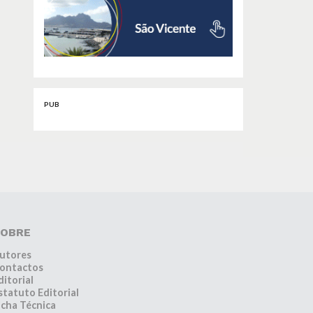
PUB
OBRE
utores
ontactos
ditorial
statuto Editorial
icha Técnica