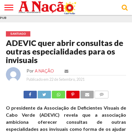
PUB
INÍCIO
ÚLTIMAS
ASSINATURAS
EM
ARQUIVO
ACTUALIDADE
OPINIÃO
ANÚNCIOS
VARIEDADES
CLICK
SOBRE
AJUDA
POLÍTICA DE
TERMOS E
NOTÍCIAS
& LOJA
FOCO
JOVEM
PRIVACIDADE
CONDIÇÕES
E DE
DE
SANTIAGO
COOKIES
UTILIZAÇÃO
ADEVIC quer abrir consultas de
outras especialidades para os
invisuais
Por
A NAÇÃO
Publicado em
22 de Setembro, 2021
COMMENTS
O presidente da Associação de Deficientes Visuais de
Cabo Verde (ADEVIC) revela que a associação
ambiciona oferecer consultas de outras
especialidades aos invisuais como forma de os ajudar