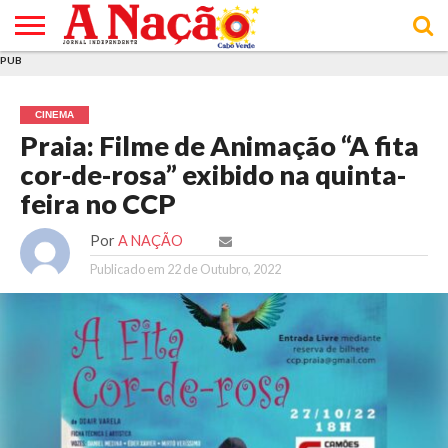
PUB
INÍCIO
ÚLTIMAS
ASSINATURAS
EM
ARQUIVO
ACTUALIDADE
OPINIÃO
ANÚNCIOS
VARIEDADES
CLICK
SOBRE
AJUDA
POLÍTICA DE
TERMOS E
NOTÍCIAS
& LOJA
FOCO
JOVEM
PRIVACIDADE
CONDIÇÕES
E DE
DE
CINEMA
COOKIES
UTILIZAÇÃO
Praia: Filme de Animação “A fita
cor-de-rosa” exibido na quinta-
feira no CCP
Por
A NAÇÃO
Publicado em
22 de Outubro, 2022