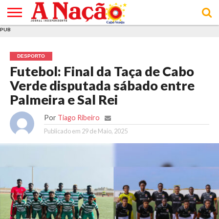
PUB
INÍCIO
ÚLTIMAS
ASSINATURAS
EM
ARQUIVO
ACTUALIDADE
OPINIÃO
ANÚNCIOS
VARIEDADES
CLICK
SOBRE
AJUDA
POLÍTICA DE
TERMOS E
NOTÍCIAS
& LOJA
FOCO
JOVEM
PRIVACIDADE
CONDIÇÕES
E DE
DE
DESPORTO
COOKIES
UTILIZAÇÃO
Futebol: Final da Taça de Cabo
Verde disputada sábado entre
Palmeira e Sal Rei
Por
Tiago Ribeiro
Publicado em
29 de Maio, 2025