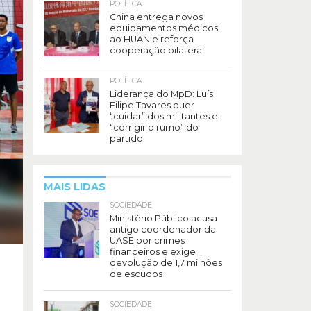
POLÍTICA
China entrega novos
equipamentos médicos
ao HUAN e reforça
cooperação bilateral
POLÍTICA
Liderança do MpD: Luís
Filipe Tavares quer
“cuidar” dos militantes e
“corrigir o rumo” do
partido
MAIS LIDAS
SOCIEDADE
Ministério Público acusa
antigo coordenador da
UASE por crimes
financeiros e exige
devolução de 1,7 milhões
de escudos
SOCIEDADE