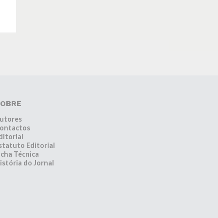
OBRE
utores
ontactos
ditorial
statuto Editorial
icha Técnica
istória do Jornal