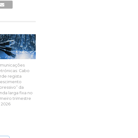
municações
etrónicas: Cabo
rde regista
rescimento
pressivo” da
nda larga fixa no
imeiro trimestre
 2026