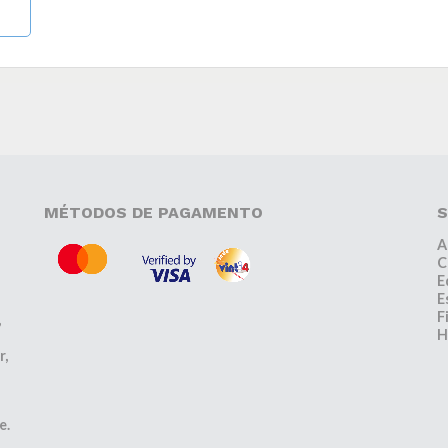
MÉTODOS DE PAGAMENTO
S
A
C
E
E
F
,
H
r,
e.