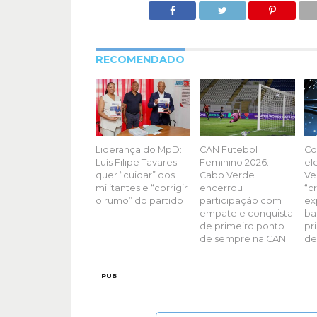
RECOMENDADO
Liderança do MpD:
CAN Futebol
Co
Luís Filipe Tavares
Feminino 2026:
el
quer “cuidar” dos
Cabo Verde
Ve
militantes e “corrigir
encerrou
“c
o rumo” do partido
participação com
ex
empate e conquista
ba
de primeiro ponto
pr
de sempre na CAN
de
PUB