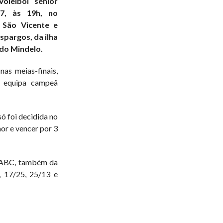
oleibol sénior
7, às 19h, no
 São Vicente e
spargos, da ilha
 do Mindelo.
nas meias-finais,
a equipa campeã
só foi decidida no
hor e vencer por 3
a ABC, também da
, 17/25, 25/13 e