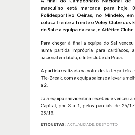
A final do Campeonato Nacional de V
masculino está marcada para hoje, 0
Polidesportivo Oeiras, no Mindelo, em
coloca frente a frente o Voley Clube dos E
do Sal e a equipa da casa, o Atlético Clube
Para chegar à final a equipa do Sal venceu 
numa partida imprópria para cardíacos, 
nacional em título, o Interclube da Praia.
A partida realizada na noite desta terça-feira 
Tie-Break, com a equipa salense a levar a mel
a 2.
Já a equipa sanvicentina recebeu e venceu 
Capital, por 3 a 1, pelos parciais de 25/17
25/18.
ETIQUETAS:
ACTUALIDADE
,
DESPORTO