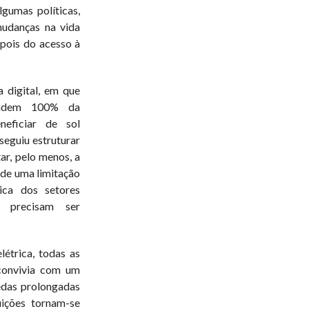
gumas políticas,
mudanças na vida
pois do acesso à
 digital, em que
pendem 100% da
neficiar de sol
seguiu estruturar
ar, pelo menos, a
 de uma limitação
ica dos setores
e precisam ser
létrica, todas as
 convivia com um
uedas prolongadas
uições tornam-se