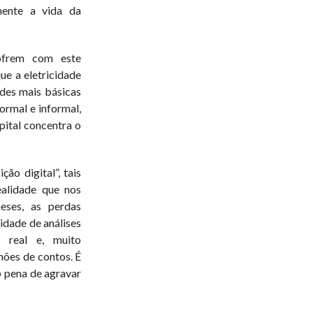
mente a vida da
ofrem com este
ue a eletricidade
ades mais básicas
ormal e informal,
pital concentra o
ão digital”, tais
ealidade que nos
eses, as perdas
idade de análises
r real e, muito
hões de contos. É
 pena de agravar