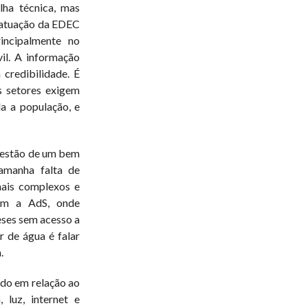
lha técnica, mas
 atuação da EDEC
incipalmente no
il. A informação
 credibilidade. É
 setores exigem
da a população, e
 gestão de um bem
amanha falta de
mais complexos e
com a AdS, onde
ses sem acesso a
r de água é falar
.
do em relação ao
 luz, internet e