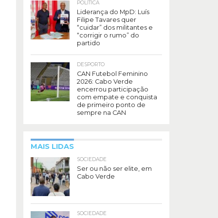
POLÍTICA
Liderança do MpD: Luís
Filipe Tavares quer
“cuidar” dos militantes e
“corrigir o rumo” do
partido
DESPORTO
CAN Futebol Feminino
2026: Cabo Verde
encerrou participação
com empate e conquista
de primeiro ponto de
sempre na CAN
MAIS LIDAS
SOCIEDADE
Ser ou não ser elite, em
Cabo Verde
SOCIEDADE