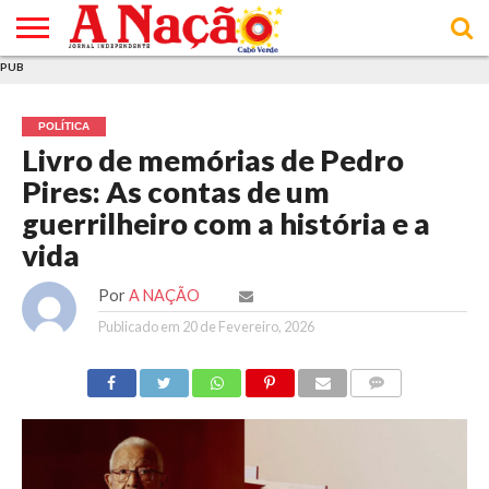
PUB
INÍCIO
ÚLTIMAS
ASSINATURAS
EM
ARQUIVO
ACTUALIDADE
OPINIÃO
ANÚNCIOS
VARIEDADES
CLICK
SOBRE
AJUDA
POLÍTICA DE
TERMOS E
NOTÍCIAS
& LOJA
FOCO
JOVEM
PRIVACIDADE
CONDIÇÕES
E DE
DE
POLÍTICA
COOKIES
UTILIZAÇÃO
Livro de memórias de Pedro
Pires: As contas de um
guerrilheiro com a história e a
vida
Por
A NAÇÃO
Publicado em
20 de Fevereiro, 2026
COMMENTS