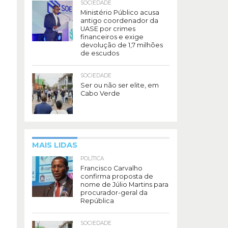
SOCIEDADE
Ministério Público acusa
antigo coordenador da
UASE por crimes
financeiros e exige
devolução de 1,7 milhões
de escudos
SOCIEDADE
Ser ou não ser elite, em
Cabo Verde
MAIS LIDAS
POLÍTICA
Francisco Carvalho
confirma proposta de
nome de Júlio Martins para
procurador-geral da
República
SOCIEDADE