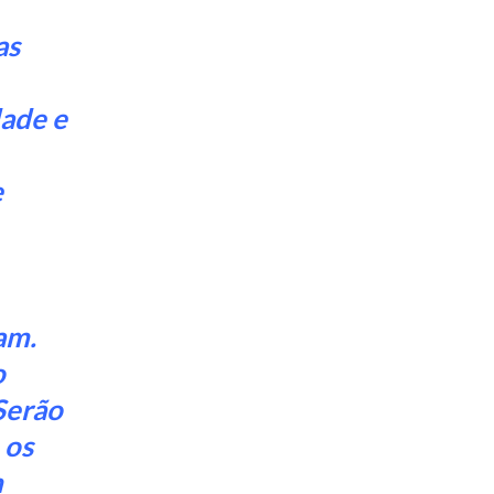
as
dade e
e
am.
o
Serão
 os
m