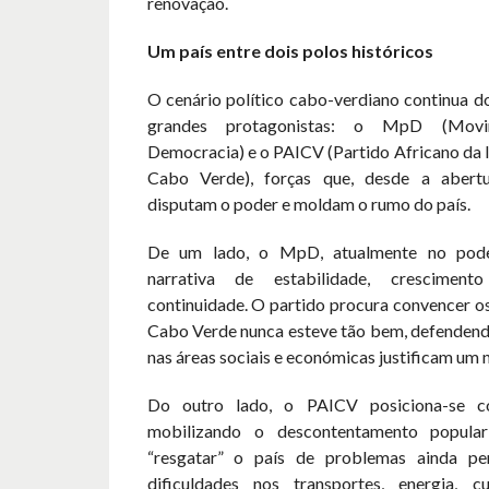
renovação.
Um país entre dois polos históricos
O cenário político cabo-verdiano continua d
grandes protagonistas: o MpD (Mov
Democracia) e o PAICV (Partido Africano da 
Cabo Verde), forças que, desde a abertu
disputam o poder e moldam o rumo do país.
De um lado, o MpD, atualmente no pode
narrativa de estabilidade, crescimen
continuidade. O partido procura convencer os
Cabo Verde nunca esteve tão bem, defendend
nas áreas sociais e económicas justificam um
Do outro lado, o PAICV posiciona-se co
mobilizando o descontentamento popula
“resgatar” o país de problemas ainda per
dificuldades nos transportes, energia, 