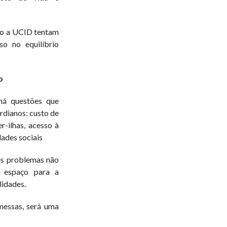
mo a UCID tentam
o no equilíbrio
o
há questões que
rdianos: custo de
r-ilhas, acesso à
ades sociais
es problemas não
e espaço para a
lidades.
messas, será uma