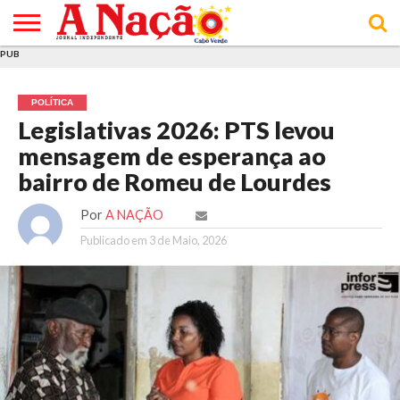
PUB
INÍCIO
ÚLTIMAS
ASSINATURAS
EM
ARQUIVO
ACTUALIDADE
OPINIÃO
ANÚNCIOS
VARIEDADES
CLICK
SOBRE
AJUDA
POLÍTICA DE
TERMOS E
NOTÍCIAS
& LOJA
FOCO
JOVEM
PRIVACIDADE
CONDIÇÕES
E DE
DE
POLÍTICA
COOKIES
UTILIZAÇÃO
Legislativas 2026: PTS levou
mensagem de esperança ao
bairro de Romeu de Lourdes
Por
A NAÇÃO
Publicado em
3 de Maio, 2026