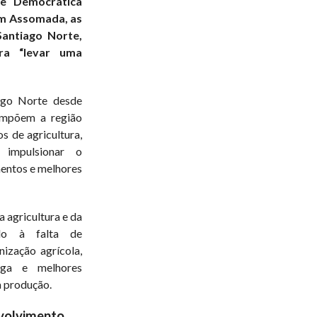
e Democrática
em Assomada, as
Santiago Norte,
ra “levar uma
ago Norte desde
ompõem a região
 de agricultura,
 impulsionar o
mentos e melhores
a agricultura e da
ido à falta de
ização agrícola,
ega e melhores
a produção.
nvolvimento