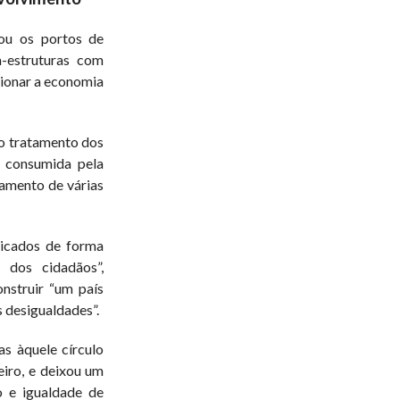
tou os portos de
-estruturas com
sionar a economia
o tratamento dos
a consumida pela
amento de várias
licados de forma
 dos cidadãos”,
nstruir “um país
 desigualdades”.
s àquele círculo
eiro, e deixou um
o e igualdade de