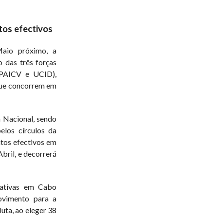
tos efectivos
Maio próximo, a
 das três forças
 PAICV e UCID),
que concorrem em
 Nacional, sendo
pelos círculos da
tos efectivos em
bril, e decorrerá
slativas em Cabo
ovimento para a
ta, ao eleger 38