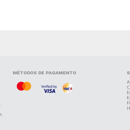
MÉTODOS DE PAGAMENTO
S
A
C
E
E
F
,
H
r,