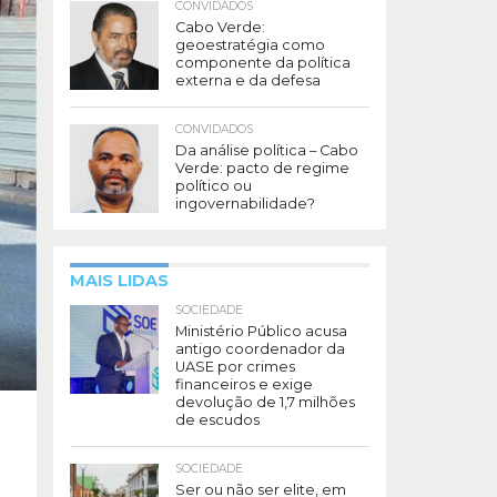
CONVIDADOS
Cabo Verde:
geoestratégia como
componente da política
externa e da defesa
CONVIDADOS
Da análise política – Cabo
Verde: pacto de regime
político ou
ingovernabilidade?
MAIS LIDAS
SOCIEDADE
Ministério Público acusa
antigo coordenador da
UASE por crimes
financeiros e exige
devolução de 1,7 milhões
de escudos
SOCIEDADE
Ser ou não ser elite, em