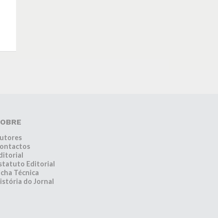
OBRE
utores
ontactos
ditorial
statuto Editorial
icha Técnica
istória do Jornal