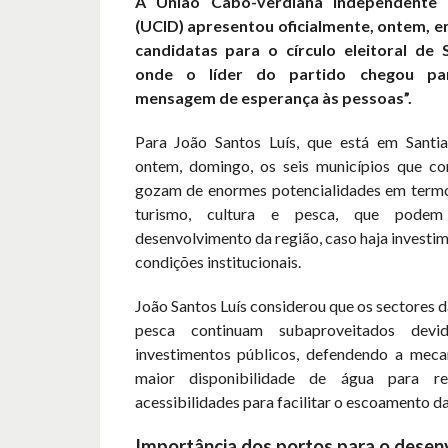
A União Cabo-verdiana Independente 
(UCID) apresentou oficialmente, ontem, 
candidatas para o círculo eleitoral de 
onde o líder do partido chegou pa
mensagem de esperança às pessoas”.
Para João Santos Luís, que está em Santi
ontem, domingo, os seis municípios que c
gozam de enormes potencialidades em termos
turismo, cultura e pesca, que podem
desenvolvimento da região, caso haja investi
condições institucionais.
João Santos Luís considerou que os sectores d
pesca continuam subaproveitados dev
investimentos públicos, defendendo a mecan
maior disponibilidade de água para r
acessibilidades para facilitar o escoamento d
Importância dos portos para o dese