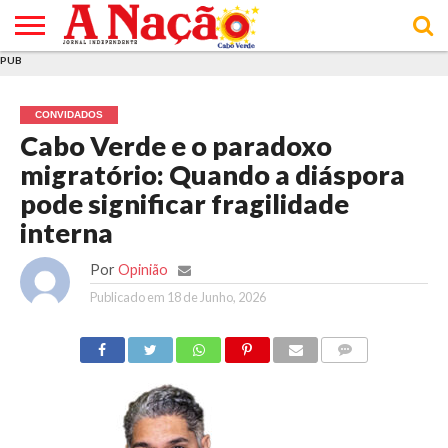
PUB
INÍCIO
ÚLTIMAS
ASSINATURAS
EM
ARQUIVO
ACTUALIDADE
OPINIÃO
ANÚNCIOS
VARIEDADES
CLICK
SOBRE
AJUDA
POLÍTICA DE
TERMOS E
NOTÍCIAS
& LOJA
FOCO
JOVEM
PRIVACIDADE
CONDIÇÕES
E DE
DE
CONVIDADOS
COOKIES
UTILIZAÇÃO
Cabo Verde e o paradoxo
migratório: Quando a diáspora
pode significar fragilidade
interna
Por
Opinião
Publicado em
18 de Junho, 2026
COMMENTS