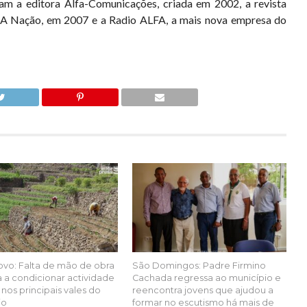
am a editora Alfa-Comunicações, criada em 2002, a revista
 A Nação, em 2007 e a Radio ALFA, a mais nova empresa do
ovo: Falta de mão de obra
São Domingos: Padre Firmino
 a condicionar actividade
Cachada regressa ao município e
 nos principais vales do
reencontra jovens que ajudou a
io
formar no escutismo há mais de