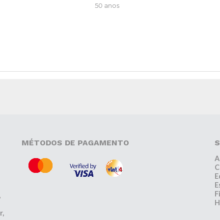
50 anos
MÉTODOS DE PAGAMENTO
S
A
C
E
E
F
,
H
r,