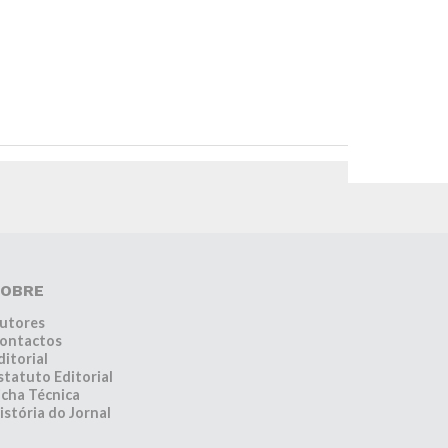
OBRE
utores
ontactos
ditorial
statuto Editorial
icha Técnica
istória do Jornal