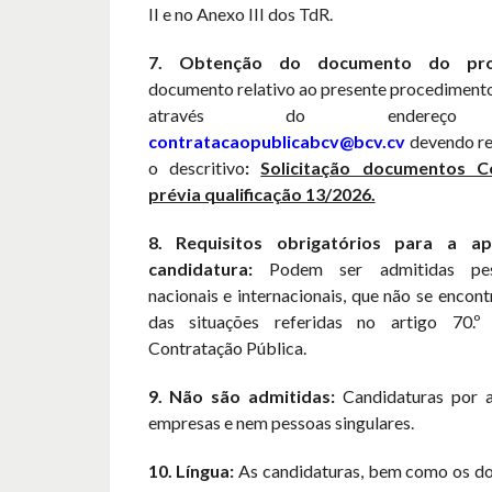
II e no Anexo III dos TdR.
7. Obtenção do documento do pro
documento relativo ao presente procedimento
através do endereço el
contratacaopublicabcv@bcv.cv
devendo re
o descritivo
:
Solicitação documentos C
prévia qualificação 13/2026.
8. Requisitos obrigatórios para a a
candidatura:
Podem ser admitidas pess
nacionais e internacionais, que não se enco
das situações referidas no artigo 70.
Contratação Pública.
9. Não são admitidas:
Candidaturas por 
empresas e nem pessoas singulares.
10. Língua:
As candidaturas, bem como os d