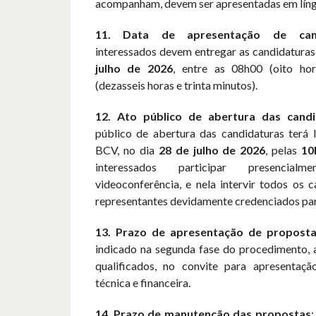
acompanham, devem ser apresentadas em líng
11. Data de apresentação de cand
interessados devem entregar as candidaturas
julho de 2026
, entre as 08h00 (oito ho
(dezasseis horas e trinta minutos).
12. Ato público de abertura das candi
público de abertura das candidaturas terá 
BCV, no dia
28 de julho de 2026
, pelas
10
interessados participar presencia
videoconferência, e nela intervir todos os 
representantes devidamente credenciados para
13. Prazo de apresentação de propost
indicado na segunda fase do procedimento, 
qualificados, no convite para apresentaç
técnica e financeira.
14. Prazo de manutenção das propostas
: