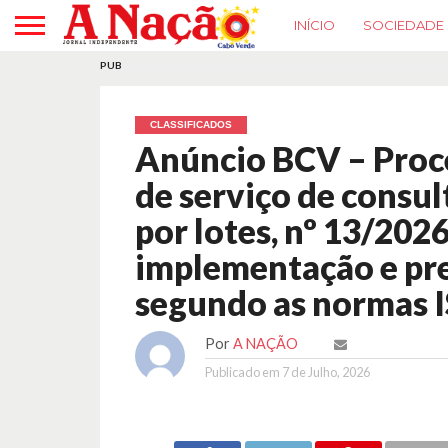
INÍCIO
SOCIEDADE
PUB
CLASSIFICADOS
Anúncio BCV – Proc
de serviço de consul
por lotes, nº 13/2026
implementação e pre
segundo as normas I
Por
A NAÇÃO
Publicado em
7 de Julho, 2026