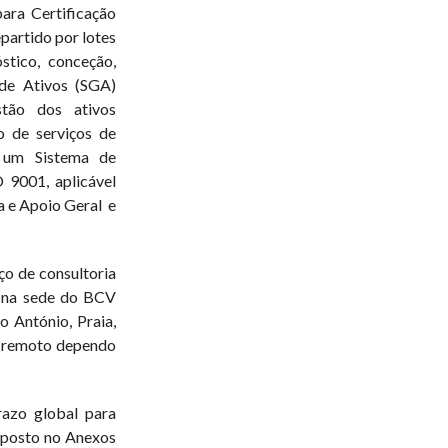
ara Certificação
artido por lotes
stico, conceção,
de Ativos (SGA)
tão dos ativos
o de serviços de
e um Sistema de
 9001, aplicável
a e Apoio Geral e
iço de consultoria
, na sede do BCV
o António, Praia,
o remoto dependo
azo global para
sposto no Anexos