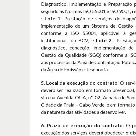
Diagnóstico, Implementação e Preparação p
segundo as Normas ISO 55001 e ISO 9001, rep
:
Lote 1
: Prestação de serviços de diagnó
implementação de um Sistema de Gestão 
conforme a ISO 55001, aplicável à ges
institucionais do BCV; e
Lote 2
: Prestaçã
diagnóstico, conceção, implementação d
Gestão da Qualidade (SGQ) conforme a ISO
aos processos da Área de Contratação Públic
da Área de Emissão e Tesouraria.
5. Local
da execução do contrato
: O serv
deverá ser realizado em formato presencial
sito na Avenida OUA, n.º 02, Achada de Sant
Cidade da Praia – Cabo Verde, e em format
da natureza das atividades a desenvolver.
6. Prazo de execução do contrato:
O pr
execução dos serviços deverá obedecer o di