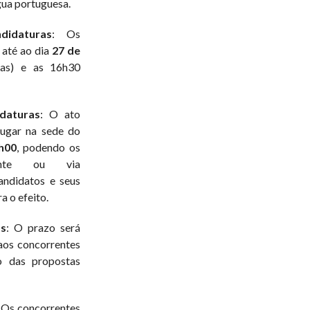
ua portuguesa.
idaturas
: Os
 até ao dia
27 de
ras) e as 16h30
daturas
: O ato
lugar na sede do
h00
, podendo os
lmente ou via
candidatos e seus
 o efeito.
as
: O prazo será
aos concorrentes
ão das propostas
 Os concorrentes