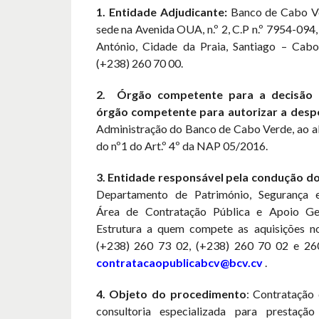
1. Entidade Adjudicante:
Banco de Cabo V
sede na Avenida OUA, n.º 2, C.P n.º 7954-094
António, Cidade da Praia, Santiago – Cabo
(+238) 260 70 00.
2. Órgão competente para a decisão 
órgão competente para autorizar a desp
Administração do Banco de Cabo Verde, ao ab
do nº1 do Art.º 4º da NAP 05/2016.
3. Entidade responsável pela condução d
Departamento de Património, Segurança e
Área de Contratação Pública e Apoio Ge
Estrutura a quem compete as aquisições n
(+238) 260 73 02, (+238) 260 70 02 e 2
contratacaopublicabcv@bcv.cv
.
4. Objeto do procedimento
: Contratação
consultoria especializada para prestaçã