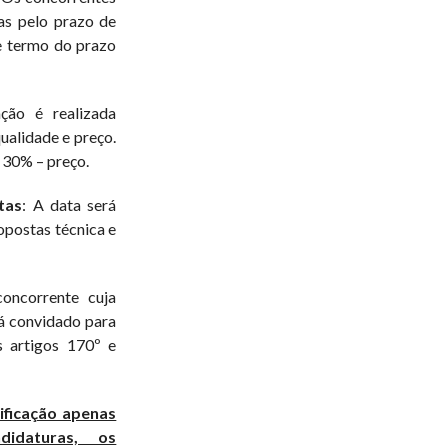
as pelo prazo de
de termo do prazo
ação é realizada
ualidade e preço.
 30% – preço.
tas
: A data será
opostas técnica e
oncorrente cuja
rá convidado para
 artigos 170º e
ificação apenas
idaturas, os