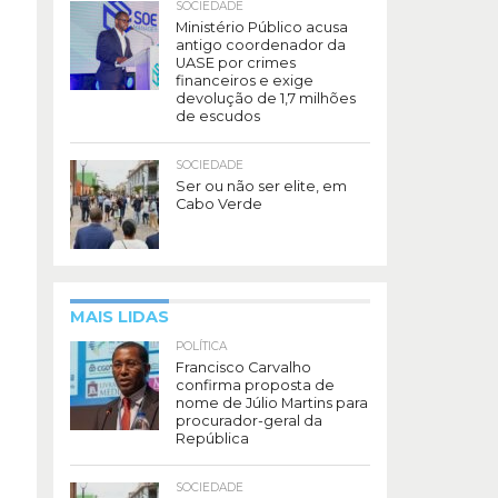
SOCIEDADE
Ministério Público acusa
antigo coordenador da
UASE por crimes
financeiros e exige
devolução de 1,7 milhões
de escudos
SOCIEDADE
Ser ou não ser elite, em
Cabo Verde
MAIS LIDAS
POLÍTICA
Francisco Carvalho
confirma proposta de
nome de Júlio Martins para
procurador-geral da
República
SOCIEDADE