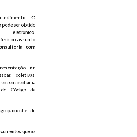
cedimento
: O
 pode ser obtido
etrónico:
ferir no
assunto
onsultoria com
presentação de
oas coletivas,
ntrem em nenhuma
º do Código da
agrupamentos de
ocumentos que as