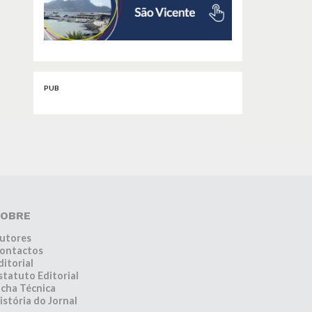
PUB
OBRE
utores
ontactos
ditorial
statuto Editorial
icha Técnica
istória do Jornal