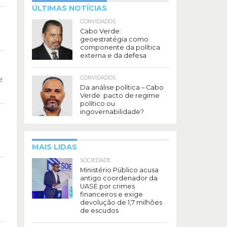
ÚLTIMAS NOTÍCIAS
CONVIDADOS
Cabo Verde:
geoestratégia como
componente da política
externa e da defesa
CONVIDADOS
e
Da análise política – Cabo
Verde: pacto de regime
político ou
ingovernabilidade?
MAIS LIDAS
SOCIEDADE
Ministério Público acusa
”
antigo coordenador da
UASE por crimes
financeiros e exige
devolução de 1,7 milhões
de escudos