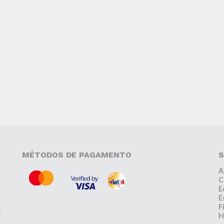
MÉTODOS DE PAGAMENTO
S
A
C
E
E
F
,
H