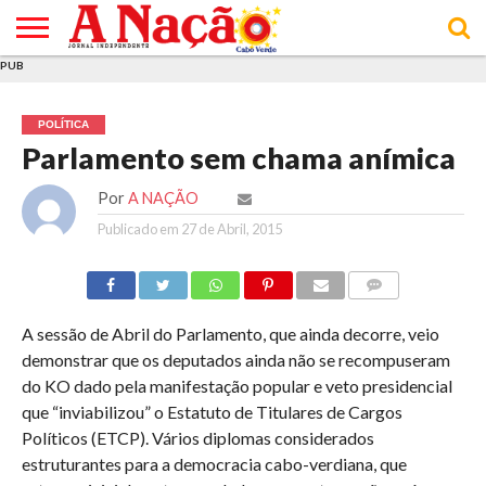
PUB
INÍCIO
ÚLTIMAS
ASSINATURAS
EM
ARQUIVO
ACTUALIDADE
OPINIÃO
ANÚNCIOS
VARIEDADES
CLICK
SOBRE
AJUDA
POLÍTICA DE
TERMOS E
NOTÍCIAS
& LOJA
FOCO
JOVEM
PRIVACIDADE
CONDIÇÕES
E DE
DE
POLÍTICA
COOKIES
UTILIZAÇÃO
Parlamento sem chama anímica
Por
A NAÇÃO
Publicado em
27 de Abril, 2015
COMMENTS
A sessão de Abril do Parlamento, que ainda decorre, veio
demonstrar que os deputados ainda não se recompuseram
do KO dado pela manifestação popular e veto presidencial
que “inviabilizou” o Estatuto de Titulares de Cargos
Políticos (ETCP). Vários diplomas considerados
estruturantes para a democracia cabo-verdiana, que