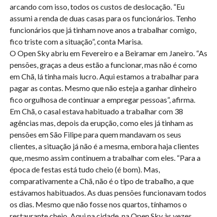
arcando com isso, todos os custos de deslocação. “Eu
assumi a renda de duas casas para os funcionários. Tenho
funcionários que já tinham nove anos a trabalhar comigo,
fico triste com a situação”, conta Marisa.
O Open Sky abriu em Fevereiro e a Beiramar em Janeiro. “As
pensões, graças a deus estão a funcionar, mas não é como
em Chã, lá tinha mais lucro. Aqui estamos a trabalhar para
pagar as contas. Mesmo que não esteja a ganhar dinheiro
fico orgulhosa de continuar a empregar pessoas”, afirma.
Em Chã, o casal estava habituado a trabalhar com 38
agências mas, depois da erupção, como eles já tinham as
pensões em São Filipe para quem mandavam os seus
clientes, a situação já não é a mesma, embora haja clientes
que, mesmo assim continuem a trabalhar com eles. “Para a
época de festas está tudo cheio (é bom). Mas,
comparativamente a Chã, não é o tipo de trabalho, a que
estávamos habituados. As duas pensões funcionavam todos
os dias. Mesmo que não fosse nos quartos, tínhamos o
restaurante cheio. Aqui na cidade, na Open Sky às vezes,