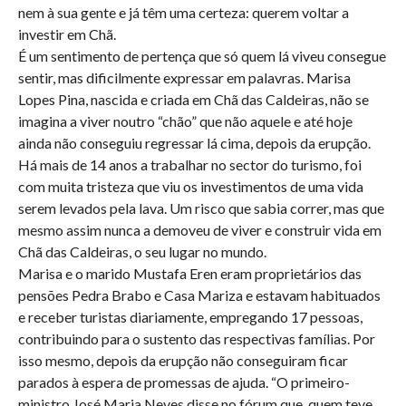
nem à sua gente e já têm uma certeza: querem voltar a
investir em Chã.
É um sentimento de pertença que só quem lá viveu consegue
sentir, mas dificilmente expressar em palavras. Marisa
Lopes Pina, nascida e criada em Chã das Caldeiras, não se
imagina a viver noutro “chão” que não aquele e até hoje
ainda não conseguiu regressar lá cima, depois da erupção.
Há mais de 14 anos a trabalhar no sector do turismo, foi
com muita tristeza que viu os investimentos de uma vida
serem levados pela lava. Um risco que sabia correr, mas que
mesmo assim nunca a demoveu de viver e construir vida em
Chã das Caldeiras, o seu lugar no mundo.
Marisa e o marido Mustafa Eren eram proprietários das
pensões Pedra Brabo e Casa Mariza e estavam habituados
e receber turistas diariamente, empregando 17 pessoas,
contribuindo para o sustento das respectivas famílias. Por
isso mesmo, depois da erupção não conseguiram ficar
parados à espera de promessas de ajuda. “O primeiro-
ministro José Maria Neves disse no fórum que, quem teve