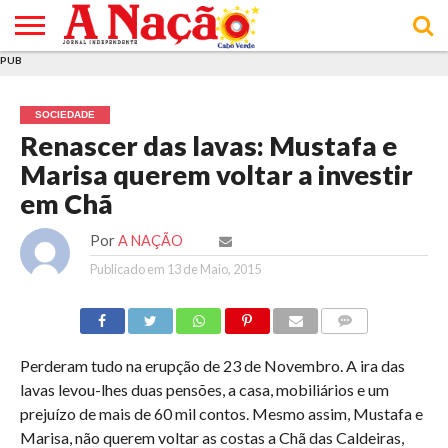
PUB
INÍCIO
ÚLTIMAS
ASSINATURAS
EM
ARQUIVO
ACTUALIDADE
OPINIÃO
ANÚNCIOS
VARIEDADES
CLICK
SOBRE
AJUDA
POLÍTICA DE
TERMOS E
NOTÍCIAS
& LOJA
FOCO
JOVEM
PRIVACIDADE
CONDIÇÕES
E DE
DE
SOCIEDADE
COOKIES
UTILIZAÇÃO
Renascer das lavas: Mustafa e
Marisa querem voltar a investir
em Chã
Por
A NAÇÃO
Publicado em
13 de Maio, 2015
COMMENTS
Perderam tudo na erupção de 23 de Novembro. A ira das
lavas levou-lhes duas pensões, a casa, mobiliários e um
prejuízo de mais de 60 mil contos. Mesmo assim, Mustafa e
Marisa, não querem voltar as costas a Chã das Caldeiras,