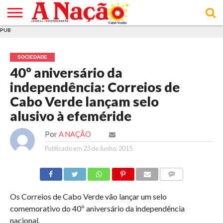
PUB
INÍCIO
ÚLTIMAS
ASSINATURAS
EM
ARQUIVO
ACTUALIDADE
OPINIÃO
ANÚNCIOS
VARIEDADES
CLICK
SOBRE
AJUDA
POLÍTICA DE
TERMOS E
NOTÍCIAS
& LOJA
FOCO
JOVEM
PRIVACIDADE
CONDIÇÕES
E DE
DE
SOCIEDADE
COOKIES
UTILIZAÇÃO
40º aniversário da
independência: Correios de
Cabo Verde lançam selo
alusivo à efeméride
Por
A NAÇÃO
Publicado em
23 de Junho, 2015
COMMENTS
Os Correios de Cabo Verde vão lançar um selo
comemorativo do 40º aniversário da independência
nacional.