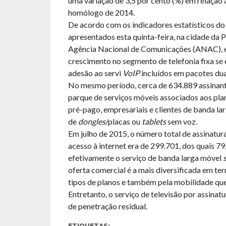
uma variação de 3,5 por cento (%) em relação 
homólogo de 2014.
De acordo com os indicadores estatísticos d
apresentados esta quinta-feira, na cidade da P
Agência Nacional de Comunicações (ANAC), e
crescimento no segmento de telefonia fixa se 
adesão ao servi
VoIP
incluídos em pacotes dua
No mesmo período, cerca de 634.889 assina
parque de serviços móveis associados aos pla
pré-pago, empresariais e clientes de banda la
de
dongles
/placas ou
tablets
sem voz.
Em julho de 2015, o número total de assinatura
acesso à internet era de 299.701, dos quais 7
efetivamente o serviço de banda larga móvel
oferta comercial é a mais diversificada em te
tipos de planos e também pela mobilidade que
Entretanto, o serviço de televisão por assinat
de penetração residual.
ETIQUETAS: