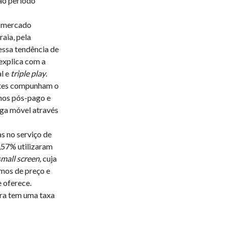
ao período
o mercado
raia, pela
ssa tendência de
explica com a
l e
triple play
.
ntes compunham o
nos pós-pago e
rga móvel através
s no serviço de
9,57% utilizaram
small screen,
cuja
rmos de preço e
 oferece.
ura tem uma taxa