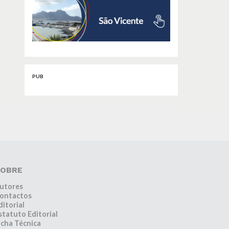
PUB
OBRE
utores
ontactos
ditorial
statuto Editorial
icha Técnica