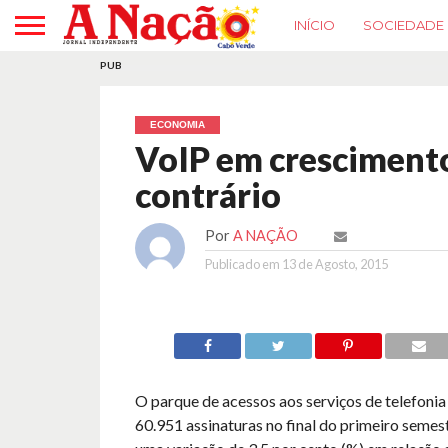
INÍCIO
SOCIEDADE
PUB
ECONOMIA
VoIP em crescimento 
contrário
Por
A NAÇÃO
Publicado em
13 de Agosto, 2015
O parque de acessos aos serviços de telefonia
60.951 assinaturas no final do primeiro seme