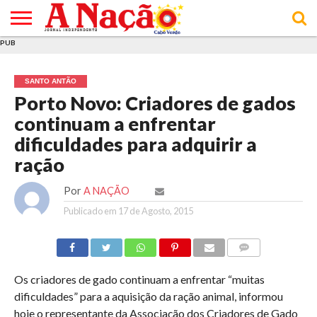
PUB
INÍCIO
ÚLTIMAS
ASSINATURAS
EM
ARQUIVO
ACTUALIDADE
OPINIÃO
ANÚNCIOS
VARIEDADES
CLICK
SOBRE
AJUDA
POLÍTICA DE
TERMOS E
NOTÍCIAS
& LOJA
FOCO
JOVEM
PRIVACIDADE
CONDIÇÕES
E DE
DE
SANTO ANTÃO
COOKIES
UTILIZAÇÃO
Porto Novo: Criadores de gados
continuam a enfrentar
dificuldades para adquirir a
ração
Por
A NAÇÃO
Publicado em
17 de Agosto, 2015
COMMENTS
Os criadores de gado continuam a enfrentar “muitas
dificuldades” para a aquisição da ração animal, informou
hoje o representante da Associação dos Criadores de Gado