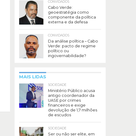
CONVIDADOS
Cabo Verde:
geoestratégia como
componente da política
externa e da defesa
CONVIDADOS
Da análise política – Cabo
Verde: pacto de regime
político ou
ingovernabilidade?
MAIS LIDAS
SOCIEDADE
Ministério Público acusa
antigo coordenador da
UASE por crimes
financeiros e exige
devolução de 1,7 milhões
de escudos
SOCIEDADE
Ser ou não ser elite, em