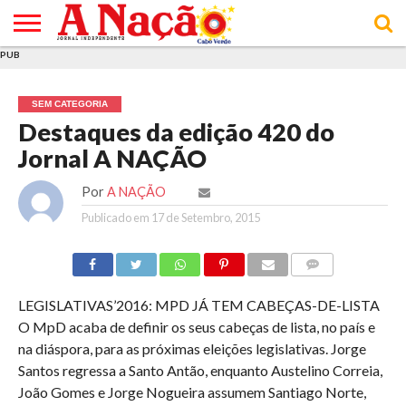
PUB
INÍCIO
ÚLTIMAS
ASSINATURAS
EM
ARQUIVO
ACTUALIDADE
OPINIÃO
ANÚNCIOS
VARIEDADES
CLICK
SOBRE
AJUDA
POLÍTICA DE
TERMOS E
NOTÍCIAS
& LOJA
FOCO
JOVEM
PRIVACIDADE
CONDIÇÕES
E DE
DE
SEM CATEGORIA
COOKIES
UTILIZAÇÃO
Destaques da edição 420 do
Jornal A NAÇÃO
Por
A NAÇÃO
Publicado em
17 de Setembro, 2015
COMMENTS
LEGISLATIVAS’2016: MPD JÁ TEM CABEÇAS-DE-LISTA
O MpD acaba de definir os seus cabeças de lista, no país e
na diáspora, para as próximas eleições legislativas. Jorge
Santos regressa a Santo Antão, enquanto Austelino Correia,
João Gomes e Jorge Nogueira assumem Santiago Norte,