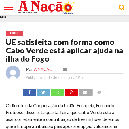
PUB
INÍCIO
ÚLTIMAS
ASSINATURAS
EM
ARQUIVO
ACTUALIDADE
OPINIÃO
ANÚNCIOS
VARIEDADES
CLICK
SOBRE
AJUDA
POLÍTICA DE
TERMOS E
NOTÍCIAS
& LOJA
FOCO
JOVEM
PRIVACIDADE
CONDIÇÕES
E DE
DE
FOGO
COOKIES
UTILIZAÇÃO
UE satisfeita com forma como
Cabo Verde está aplicar ajuda na
ilha do Fogo
Por
A NAÇÃO
Publicado em
17 de Setembro, 2015
COMMENTS
O director da Cooperação da União Europeia, Fernando
Frutuoso, disse esta quarta-feira que Cabo Verde está a
usar corretamente a contribuição de três milhões de euros
que a Europa atribuiu ao país após a erupção vulcânica na