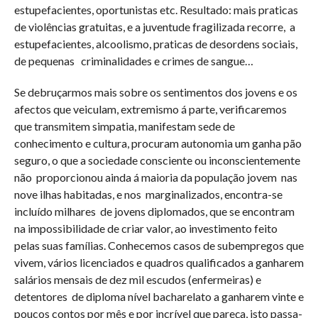
estupefacientes, oportunistas etc. Resultado: mais praticas
de violências gratuitas, e a juventude fragilizada recorre,
a
estupefacientes, alcoolismo, praticas de desordens sociais,
de pequenas
criminalidades e crimes de sangue…
Se debruçarmos mais sobre os sentimentos dos jovens e os
afectos que veiculam, extremismo á parte, verificaremos
que transmitem simpatia, manifestam sede de
conhecimento e cultura, procuram autonomia um ganha pão
seguro, o que a sociedade consciente ou inconscientemente
não
proporcionou ainda á maioria da população jovem
nas
nove ilhas habitadas, e nos
marginalizados, encontra-se
incluído milhares
de jovens diplomados, que se encontram
na impossibilidade de criar valor, ao investimento feito
pelas suas famílias. Conhecemos casos de subempregos que
vivem, vários licenciados e quadros qualificados a ganharem
salários mensais de dez mil escudos (enfermeiras) e
detentores
de diploma nível bacharelato a ganharem vinte e
poucos contos por mês e por incrível que pareça, isto passa-