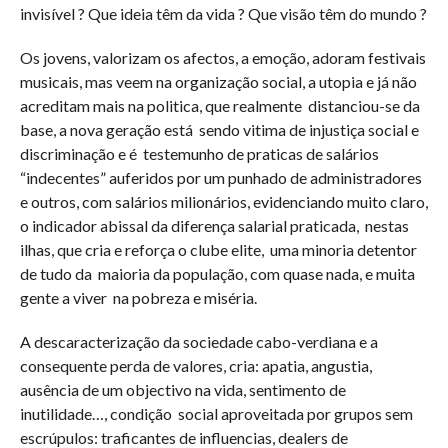
invisível ? Que ideia têm da vida ? Que visão têm do mundo ?
Os jovens, valorizam os afectos, a emoção, adoram festivais
musicais, mas veem na organização social, a utopia e já não
acreditam mais na politica, que realmente
distanciou-se da
base, a nova geração está
sendo vitima de injustiça social e
discriminação e é
testemunho de praticas de salários
“indecentes” auferidos por um punhado de administradores
e outros, com salários milionários, evidenciando muito claro,
o indicador abissal da diferença salarial praticada,
nestas
ilhas, que cria e reforça o clube elite,
uma minoria detentor
de tudo da
maioria da população, com quase nada, e muita
gente a viver
na pobreza e miséria.
A descaracterização da sociedade cabo-verdiana e a
consequente perda de valores, cria: apatia, angustia,
ausência de um objectivo na vida, sentimento de
inutilidade…, condição
social aproveitada por grupos sem
escrúpulos: traficantes de influencias, dealers de