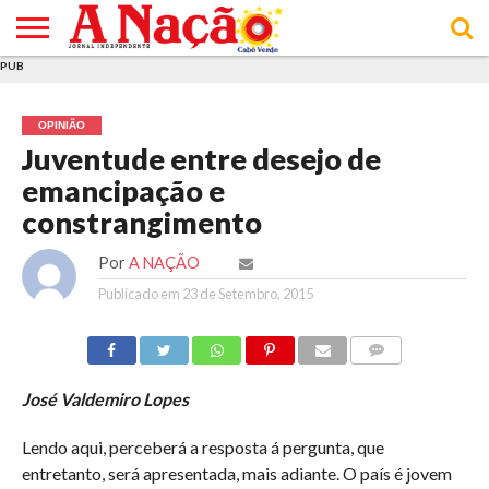
PUB
INÍCIO
ÚLTIMAS
ASSINATURAS
EM
ARQUIVO
ACTUALIDADE
OPINIÃO
ANÚNCIOS
VARIEDADES
CLICK
SOBRE
AJUDA
POLÍTICA DE
TERMOS E
NOTÍCIAS
& LOJA
FOCO
JOVEM
PRIVACIDADE
CONDIÇÕES
E DE
DE
OPINIÃO
COOKIES
UTILIZAÇÃO
Juventude entre desejo de
emancipação e
constrangimento
Por
A NAÇÃO
Publicado em
23 de Setembro, 2015
COMMENTS
José Valdemiro Lopes
Lendo aqui, perceberá a resposta á pergunta, que
entretanto, será apresentada, mais adiante. O país é jovem