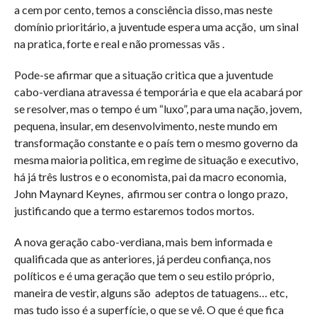
a cem por cento, temos a consciência disso, mas neste
domínio prioritário, a juventude espera uma acção,
um sinal
na pratica, forte e real e não promessas vãs .
Pode-se afirmar que a situação critica que a juventude
cabo-verdiana atravessa é temporária e que ela acabará por
se resolver, mas o tempo é um “luxo”, para uma nação, jovem,
pequena, insular, em desenvolvimento, neste mundo em
transformação constante e o país tem o mesmo governo da
mesma maioria politica, em regime de situação e executivo,
há já três lustros e o economista, pai da macro economia,
John Maynard Keynes,
afirmou ser contra o longo prazo,
justificando que a termo estaremos todos mortos.
A nova geração cabo-verdiana, mais bem informada e
qualificada que as anteriores, já perdeu confiança, nos
políticos e é uma geração que tem o seu estilo próprio,
maneira de vestir, alguns são
adeptos de tatuagens… etc,
mas tudo isso é a superfície, o que se vê. O que é que fica