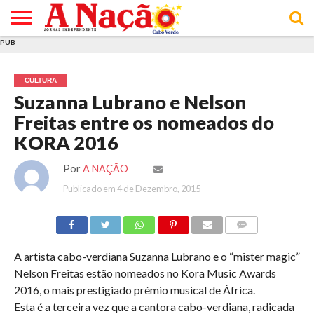
PUB
INÍCIO
ÚLTIMAS
ASSINATURAS
EM
ARQUIVO
ACTUALIDADE
OPINIÃO
ANÚNCIOS
VARIEDADES
CLICK
SOBRE
AJUDA
POLÍTICA DE
TERMOS E
NOTÍCIAS
& LOJA
FOCO
JOVEM
PRIVACIDADE
CONDIÇÕES
E DE
DE
CULTURA
COOKIES
UTILIZAÇÃO
Suzanna Lubrano e Nelson
Freitas entre os nomeados do
KORA 2016
Por
A NAÇÃO
Publicado em
4 de Dezembro, 2015
COMMENTS
A artista cabo-verdiana Suzanna Lubrano e o “mister magic”
Nelson Freitas estão nomeados no Kora Music Awards
2016, o mais prestigiado prémio musical de África.
Esta é a terceira vez que a cantora cabo-verdiana, radicada