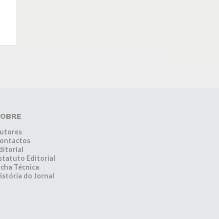
OBRE
utores
ontactos
ditorial
statuto Editorial
icha Técnica
istória do Jornal