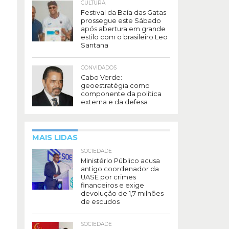
CULTURA
Festival da Baía das Gatas
prossegue este Sábado
após abertura em grande
estilo com o brasileiro Leo
Santana
CONVIDADOS
Cabo Verde:
geoestratégia como
componente da política
externa e da defesa
MAIS LIDAS
SOCIEDADE
Ministério Público acusa
antigo coordenador da
UASE por crimes
financeiros e exige
devolução de 1,7 milhões
de escudos
SOCIEDADE