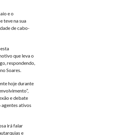
aio e o
e teve na sua
idade de cabo-
 esta
otivo que leva o
go, respondendo,
no Soares.
nte hoje durante
envolvimento”,
lexão e debate
 agentes ativos
sa irá falar
autarquias e