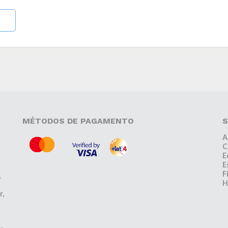
MÉTODOS DE PAGAMENTO
S
A
C
E
E
F
,
H
r,