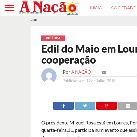
INÍCIO
SOCIEDADE
PUB
POLÍTICA
Edil do Maio em Lour
cooperação
Por
A NAÇÃO
Publicado em
12 de Julho, 2018
O presidente Miguel Rosa está em Loures, Por
quarta-feira,11, participa num evento que assi