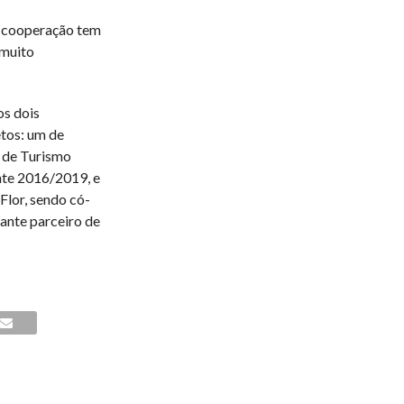
a cooperação tem
 muito
os dois
etos: um de
o de Turismo
nte 2016/2019, e
Flor, sendo có-
ante parceiro de