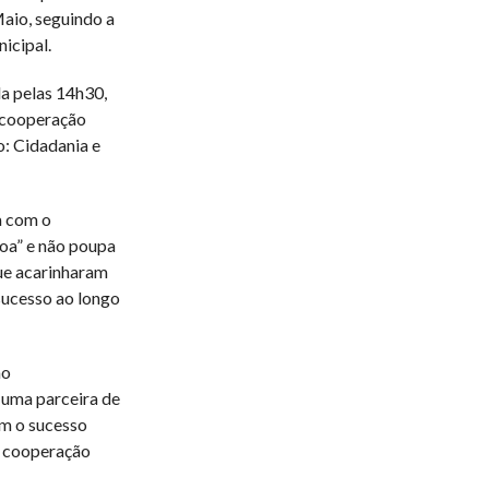
Maio, seguindo a
icipal.
a pelas 14h30,
 cooperação
: Cidadania e
a com o
oa” e não poupa
ue acarinharam
 sucesso ao longo
ão
 uma parceira de
em o sucesso
a cooperação