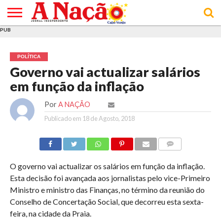
PUB
INÍCIO
ÚLTIMAS
ASSINATURAS
EM
ARQUIVO
ACTUALIDADE
OPINIÃO
ANÚNCIOS
VARIEDADES
CLICK
SOBRE
AJUDA
POLÍTICA DE
TERMOS E
NOTÍCIAS
& LOJA
FOCO
JOVEM
PRIVACIDADE
CONDIÇÕES
E DE
DE
POLÍTICA
COOKIES
UTILIZAÇÃO
Governo vai actualizar salários
em função da inflação
Por
A NAÇÃO
Publicado em
18 de Agosto, 2018
COMMENTS
O governo vai actualizar os salários em função da inflação.
Esta decisão foi avançada aos jornalistas pelo vice-Primeiro
Ministro e ministro das Finanças, no término da reunião do
Conselho de Concertação Social, que decorreu esta sexta-
feira, na cidade da Praia.