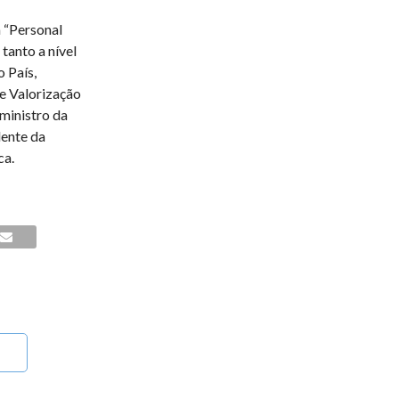
 “Personal
tanto a nível
o País,
e Valorização
ministro da
dente da
ca.