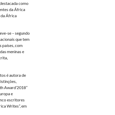
r destacada como
entes da África
 da África
deve-se – segundo
nacionais que tem
s países, com
 das meninas e
rita,
tos é autora de
istinções,
uth Award’2018”
uropa e
nco escritores
ica Writes”, em