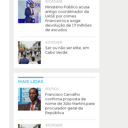
SOCIEDADE
Ministério Público acusa
antigo coordenador da
UASE por crimes
financeiros e exige
devolução de 1,7 milhões
de escudos
SOCIEDADE
Ser ou não ser elite, em
Cabo Verde
MAIS LIDAS
POLÍTICA
Francisco Carvalho
confirma proposta de
nome de Júlio Martins para
procurador-geral da
República
SOCIEDADE