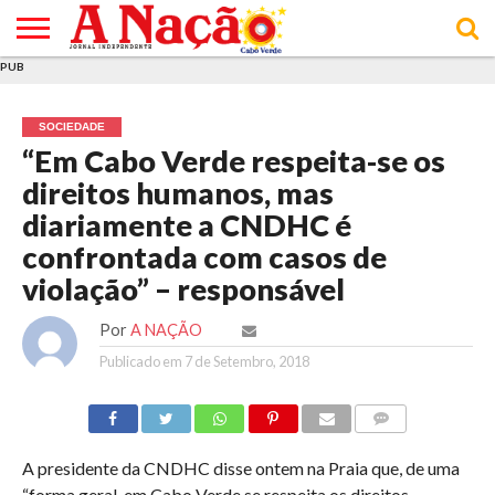
PUB
INÍCIO
ÚLTIMAS
ASSINATURAS
EM
ARQUIVO
ACTUALIDADE
OPINIÃO
ANÚNCIOS
VARIEDADES
CLICK
SOBRE
AJUDA
POLÍTICA DE
TERMOS E
NOTÍCIAS
& LOJA
FOCO
JOVEM
PRIVACIDADE
CONDIÇÕES
E DE
DE
SOCIEDADE
COOKIES
UTILIZAÇÃO
“Em Cabo Verde respeita-se os
direitos humanos, mas
diariamente a CNDHC é
confrontada com casos de
violação” – responsável
Por
A NAÇÃO
Publicado em
7 de Setembro, 2018
COMMENTS
A presidente da CNDHC disse ontem na Praia que, de uma
“forma geral, em Cabo Verde se respeita os direitos