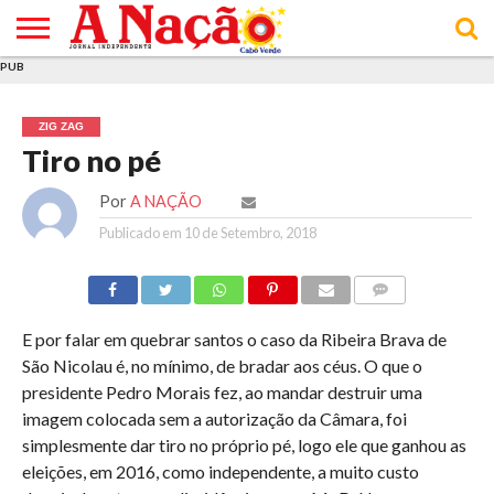
PUB
INÍCIO
ÚLTIMAS
ASSINATURAS
EM
ARQUIVO
ACTUALIDADE
OPINIÃO
ANÚNCIOS
VARIEDADES
CLICK
SOBRE
AJUDA
POLÍTICA DE
TERMOS E
NOTÍCIAS
& LOJA
FOCO
JOVEM
PRIVACIDADE
CONDIÇÕES
E DE
DE
ZIG ZAG
COOKIES
UTILIZAÇÃO
Tiro no pé
Por
A NAÇÃO
Publicado em
10 de Setembro, 2018
COMMENTS
E por falar em quebrar santos o caso da Ribeira Brava de
São Nicolau é, no mínimo, de bradar aos céus. O que o
presidente Pedro Morais fez, ao mandar destruir uma
imagem colocada sem a autorização da Câmara, foi
simplesmente dar tiro no próprio pé, logo ele que ganhou as
eleições, em 2016, como independente, a muito custo