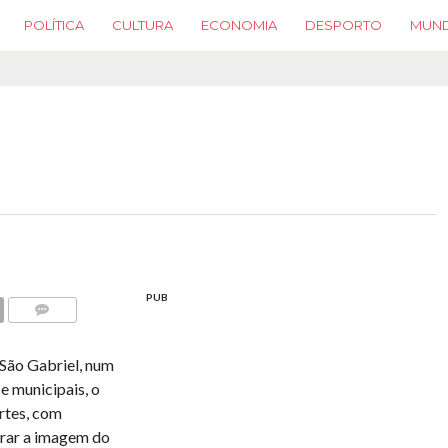
POLÍTICA
CULTURA
ECONOMIA
DESPORTO
MUN
PUB
COMMENTS
 São Gabriel, num
e municipais, o
rtes, com
irar a imagem do