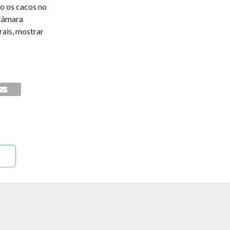
do os cacos no
 Câmara
rais, mostrar