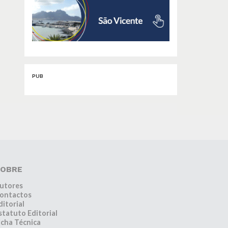
PUB
OBRE
utores
ontactos
ditorial
statuto Editorial
icha Técnica