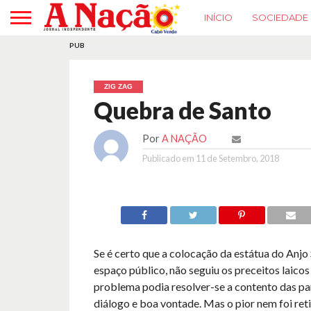
INÍCIO
SOCIEDADE
PUB
ZIG ZAG
Quebra de Santo
Por
A NAÇÃO
Publicado em
11 de Setembro, 2018
Se é certo que a colocação da estátua do Anjo
espaço público, não seguiu os preceitos laicos 
problema podia resolver-se a contento das pa
diálogo e boa vontade. Mas o pior nem foi ret