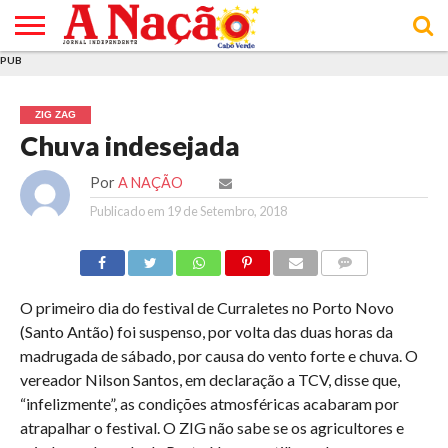
PUB
INÍCIO
ÚLTIMAS
ASSINATURAS
EM
ARQUIVO
ACTUALIDADE
OPINIÃO
ANÚNCIOS
VARIEDADES
CLICK
SOBRE
AJUDA
POLÍTICA DE
TERMOS E
NOTÍCIAS
& LOJA
FOCO
JOVEM
PRIVACIDADE
CONDIÇÕES
E DE
DE
ZIG ZAG
COOKIES
UTILIZAÇÃO
Chuva indesejada
Por
A NAÇÃO
Publicado em
19 de Setembro, 2018
COMMENTS
O primeiro dia do festival de Curraletes no Porto Novo
(Santo Antão) foi suspenso, por volta das duas horas da
madrugada de sábado, por causa do vento forte e chuva. O
vereador Nilson Santos, em declaração a TCV, disse que,
“infelizmente”, as condições atmosféricas acabaram por
atrapalhar o festival. O ZIG não sabe se os agricultores e