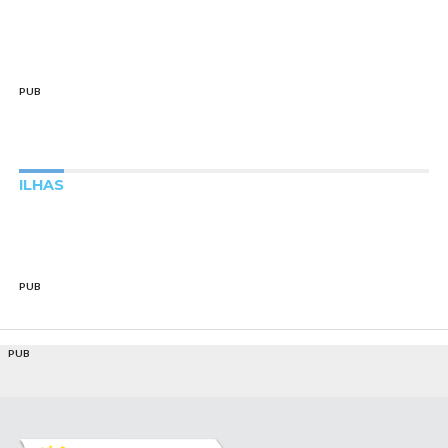
PUB
ILHAS
PUB
PUB