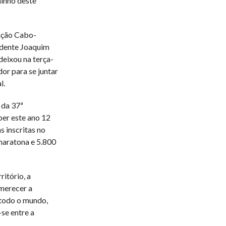
minho deste
ação Cabo-
sidente Joaquim
deixou na terça-
dor para se juntar
l.
 da 37ª
er este ano 12
s inscritas no
maratona e 5.800
itório, a
merecer a
 todo o mundo,
-se entre a