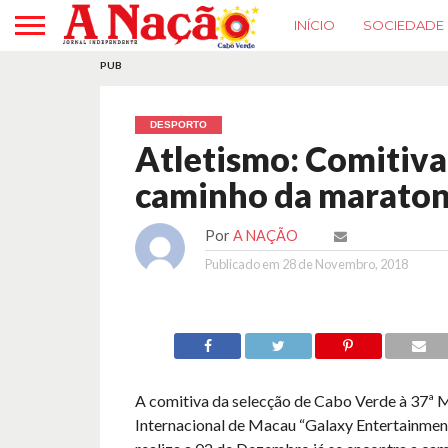
INÍCIO
SOCIEDADE
PUB
DESPORTO
Atletismo: Comitiva 
caminho da maraton
Por
A NAÇÃO
Publicado em
28 de Novembro, 2018
A comitiva da selecção de Cabo Verde à 37ª 
Internacional de Macau “Galaxy Entertainment