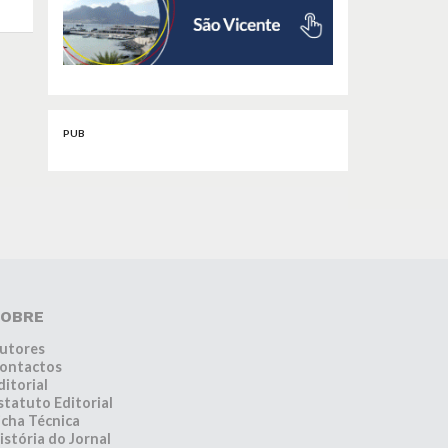
PUB
OBRE
utores
ontactos
ditorial
statuto Editorial
icha Técnica
istória do Jornal