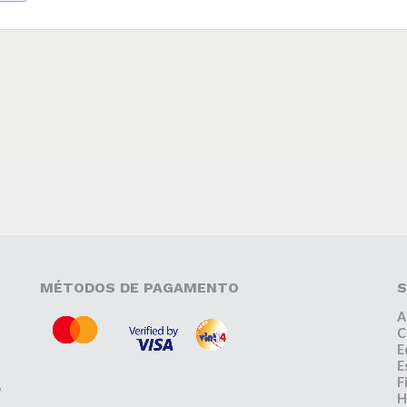
MÉTODOS DE PAGAMENTO
S
A
C
E
E
F
,
H