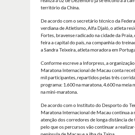
realiza a 02 de Dezembro já se encontra a ca
território da China.
De acordo com o secretário técnico da Feder
verdiana de Atletismo, Alfa Djaló, o atleta re
Fortes, bravense radicado na cidade da Praia, 
feira a capital do país, na companhia do treina
a Sandra Teixeira, atleta moradora em Portuga
Conforme escreve a Inforpress, a organização
Maratona Internacional de Macau conta receb
mil participantes, repartidos pelas três corrida
programa: 1.600 na maratona, 4.600 na meia 
na mini-maratona.
De acordo com o Instituto do Desporto do Terr
Maratona Internacional de Macau continua a 
atenção dos corredores de longa distância de
pelo que os percursos vão continuar a realizar
península de Macau e a ilha da Taipa.