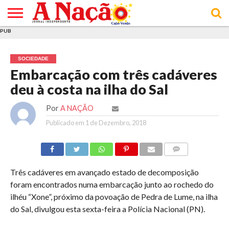
PUB
INÍCIO
ÚLTIMAS
ASSINATURAS
EM
ARQUIVO
ACTUALIDADE
OPINIÃO
ANÚNCIOS
VARIEDADES
CLICK
SOBRE
AJUDA
POLÍTICA DE
TERMOS E
NOTÍCIAS
& LOJA
FOCO
JOVEM
PRIVACIDADE
CONDIÇÕES
E DE
DE
SOCIEDADE
COOKIES
UTILIZAÇÃO
Embarcação com três cadáveres
deu à costa na ilha do Sal
Por
A NAÇÃO
Publicado em
1 de Dezembro, 2018
COMMENTS
Três cadáveres em avançado estado de decomposição
foram encontrados numa embarcação junto ao rochedo do
ilhéu “Xone”, próximo da povoação de Pedra de Lume, na ilha
do Sal, divulgou esta sexta-feira a Polícia Nacional (PN).