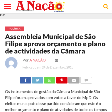
PUB
INÍCIO
ÚLTIMAS
ASSINATURAS
EM
ARQUIVO
ACTUALIDADE
OPINIÃO
ANÚNCIOS
VARIEDADES
CLICK
SOBRE
AJUDA
POLÍTICA DE
TERMOS E
NOTÍCIAS
& LOJA
FOCO
JOVEM
PRIVACIDADE
CONDIÇÕES
E DE
DE
POLÍTICA
COOKIES
UTILIZAÇÃO
Assembleia Municipal de São
Filipe aprova orçamento e plano
de actividades da Câmara
Por
A NAÇÃO
Publicado em
24 de Dezembro, 2018
COMMENTS
Os instrumentos de gestão da Câmara Municipal de São
Filipe foram aprovados com votos a favor do MpD. Os
eleitos municipais desse partido consideram que este é o
melhor orçamento e plano de atividades de todos os tempos