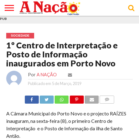
PUB
INÍCIO
ÚLTIMAS
ASSINATURAS
EM
ARQUIVO
ACTUALIDADE
OPINIÃO
ANÚNCIOS
VARIEDADES
CLICK
SOBRE
AJUDA
POLÍTICA DE
TERMOS E
NOTÍCIAS
& LOJA
FOCO
JOVEM
PRIVACIDADE
CONDIÇÕES
E DE
DE
SOCIEDADE
COOKIES
UTILIZAÇÃO
1º Centro de Interpretação e
Posto de Informação
inaugurados em Porto Novo
Por
A NAÇÃO
Publicado em
5 de Março, 2019
COMMENTS
A Câmara Municipal do Porto Novo e o projecto RAÍZES
inauguram, na sexta-feira (8), o primeiro Centro de
Interpretação e o Posto de Informação da ilha de Santo
Antão.