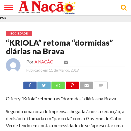
PUB
INÍCIO
ÚLTIMAS
ASSINATURAS
EM
ARQUIVO
ACTUALIDADE
OPINIÃO
ANÚNCIOS
VARIEDADES
CLICK
SOBRE
AJUDA
POLÍTICA DE
TERMOS E
NOTÍCIAS
& LOJA
FOCO
JOVEM
PRIVACIDADE
CONDIÇÕES
E DE
DE
SOCIEDADE
COOKIES
UTILIZAÇÃO
“KRIOLA” retoma “dormidas”
diárias na Brava
Por
A NAÇÃO
Publicado em
11 de Março, 2019
COMMENTS
O ferry “Kriola” retomou as “dormidas” diárias na Brava.
Segundo uma nota de imprensa chegada à nossa redacção, a
decisão foi tomada em “parceria” com o Governo de Cabo
Verde tendo em conta a necessidade de se “apresentar uma