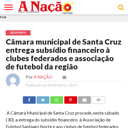
PUB
INÍCIO
ÚLTIMAS
ASSINATURAS
EM
ARQUIVO
ACTUALIDADE
OPINIÃO
ANÚNCIOS
VARIEDADES
CLICK
SOBRE
AJUDA
POLÍTICA DE
TERMOS E
NOTÍCIAS
& LOJA
FOCO
JOVEM
PRIVACIDADE
CONDIÇÕES
E DE
DE
DESPORTO
COOKIES
UTILIZAÇÃO
Câmara municipal de Santa Cruz
entrega subsídio financeiro à
clubes federados e associação
de futebol da região
Por
A NAÇÃO
Publicado em
30 de Março, 2019
COMMENTS
A Câmara Municipal de Santa Cruz procede, neste sábado
(30), a entrega do subsídio financeiro à Associação de
Futebol Santiago Norte e aos clubes de futebol federados