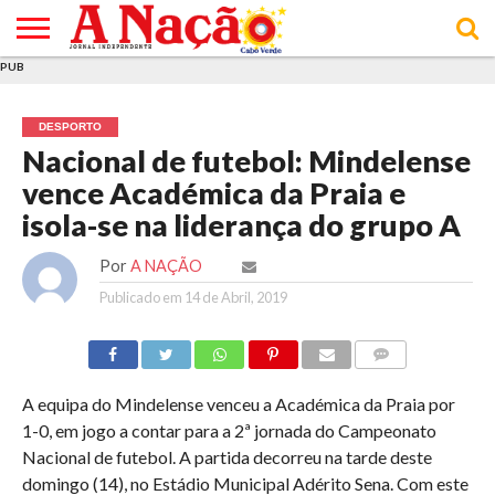
PUB
INÍCIO
ÚLTIMAS
ASSINATURAS
EM
ARQUIVO
ACTUALIDADE
OPINIÃO
ANÚNCIOS
VARIEDADES
CLICK
SOBRE
AJUDA
POLÍTICA DE
TERMOS E
NOTÍCIAS
& LOJA
FOCO
JOVEM
PRIVACIDADE
CONDIÇÕES
E DE
DE
DESPORTO
COOKIES
UTILIZAÇÃO
Nacional de futebol: Mindelense
vence Académica da Praia e
isola-se na liderança do grupo A
Por
A NAÇÃO
Publicado em
14 de Abril, 2019
COMMENTS
A equipa do Mindelense venceu a Académica da Praia por
1-0, em jogo a contar para a 2ª jornada do Campeonato
Nacional de futebol. A partida decorreu na tarde deste
domingo (14), no Estádio Municipal Adérito Sena. Com este