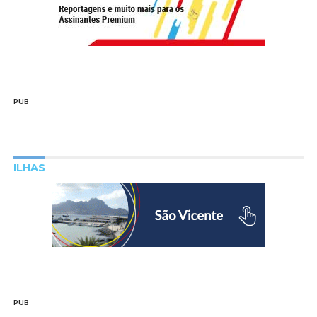
PUB
ILHAS
PUB