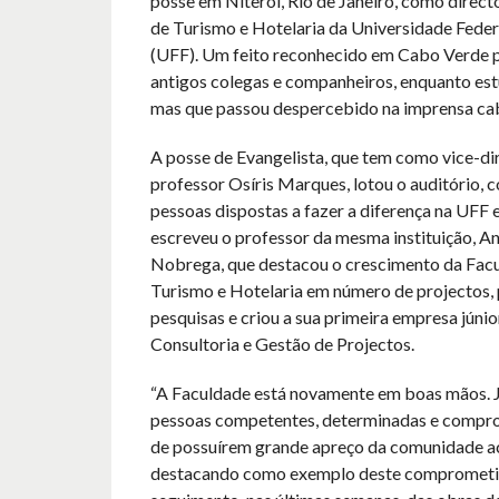
posse em Niterói, Rio de Janeiro, como direct
de Turismo e Hotelaria da Universidade Feder
(UFF). Um feito reconhecido em Cabo Verde 
antigos colegas e companheiros, enquanto est
mas que passou despercebido na imprensa ca
A posse de Evangelista, que tem como vice-di
professor Osíris Marques, lotou o auditório,
pessoas dispostas a fazer a diferença na UFF e
escreveu o professor da mesma instituição, A
Nobrega, que destacou o crescimento da Fac
Turismo e Hotelaria em número de projectos, 
pesquisas e criou a sua primeira empresa júnio
Consultoria e Gestão de Projectos.
“A Faculdade está novamente em boas mãos. J
pessoas competentes, determinadas e compro
de possuírem grande apreço da comunidade ac
destacando como exemplo deste compromet