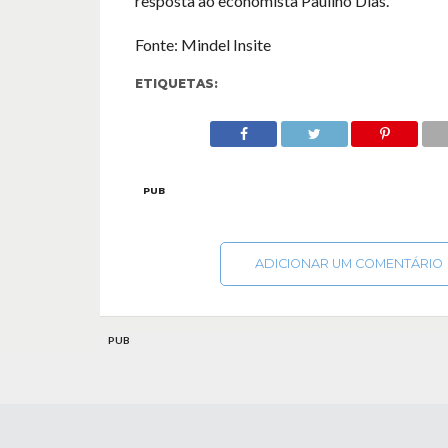
resposta ao economista Paulino Dias.
Fonte: Mindel Insite
ETIQUETAS:
PUB
ADICIONAR UM COMENTÁRIO
PUB