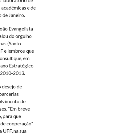
o laboratório de
s académicas e de
 de Janeiro.
João Evangelista
alou do orgulho
has (Santo
FF e lembrou que
onsult que, em
lano Estratégico
 2010-2013.
o desejo de
parcerias
olvimento de
íses. “Em breve
, para que
de cooperação”,
a UFF, na sua