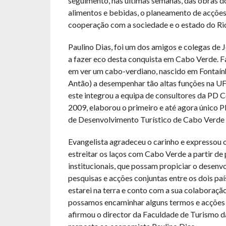
seguimento, nas últimas semanas, das obras d
alimentos e bebidas, o planeamento de acçõe
cooperação com a sociedade e o estado do Rio
Paulino Dias, foi um dos amigos e colegas de 
a fazer eco desta conquista em Cabo Verde. F
em ver um cabo-verdiano, nascido em Fontaín
Antão) a desempenhar tão altas funções na U
este integrou a equipa de consultores da PD C
2009, elaborou o primeiro e até agora único P
de Desenvolvimento Turístico de Cabo Verde
Evangelista agradeceu o carinho e expressou 
estreitar os laços com Cabo Verde a partir de 
institucionais, que possam propiciar o desenv
pesquisas e acções conjuntas entre os dois pa
estarei na terra e conto com a sua colaboração
possamos encaminhar alguns termos e acções 
afirmou o director da Faculdade de Turismo d