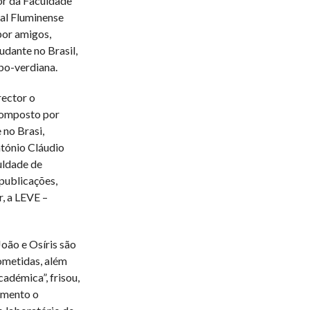
or da Faculdade
al Fluminense
por amigos,
udante no Brasil,
bo-verdiana.
rector o
 composto por
 no Brasi,
ntónio Cláudio
uldade de
publicações,
r, a LEVE –
oão e Osíris são
metidas, além
adémica”, frisou,
imento o