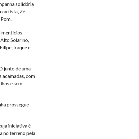
mpanha solidária
o artista, Zé
 Pom.
limentícios
Alto Solarino,
ilipe, Iraque e
 junto de uma
oas acamadas, com
ilhos e sem
anha prossegue
ja iniciativa é
a no terreno pela