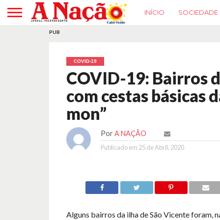
INÍCIO
SOCIEDADE
PUB
COVID-19
COVID-19: Bairros 
com cestas básicas 
mon”
Por
A NAÇÃO
Publicado em
25 de Abril, 2020
Alguns bairros da ilha de São Vicente foram, n