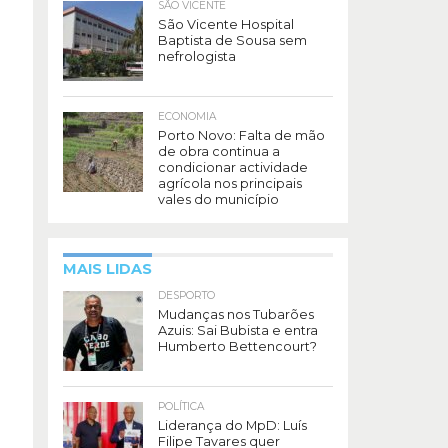
SÃO VICENTE
São Vicente Hospital
Baptista de Sousa sem
nefrologista
ECONOMIA
Porto Novo: Falta de mão
de obra continua a
condicionar actividade
agrícola nos principais
vales do município
MAIS LIDAS
DESPORTO
Mudanças nos Tubarões
Azuis: Sai Bubista e entra
Humberto Bettencourt?
POLÍTICA
Liderança do MpD: Luís
Filipe Tavares quer