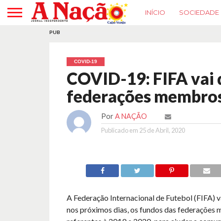
INÍCIO
SOCIEDADE
PUB
COVID-19
COVID-19: FIFA vai 
federações membros 
Por
A NAÇÃO
Publicado em
25 de Abril, 2020
A Federação Internacional de Futebol (FIFA) v
nos próximos dias, os fundos das federações