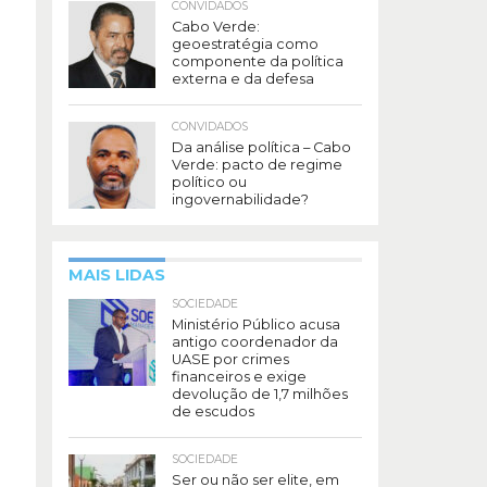
CONVIDADOS
Cabo Verde:
geoestratégia como
componente da política
externa e da defesa
CONVIDADOS
Da análise política – Cabo
Verde: pacto de regime
político ou
ingovernabilidade?
MAIS LIDAS
SOCIEDADE
Ministério Público acusa
antigo coordenador da
UASE por crimes
financeiros e exige
devolução de 1,7 milhões
de escudos
SOCIEDADE
Ser ou não ser elite, em