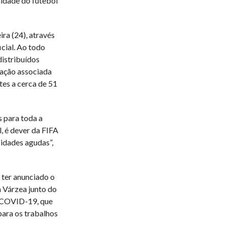
nidade do futebol
ira (24), através
cial. Ao todo
distribuídos
ração associada
tes a cerca de 51
 para toda a
, é dever da FIFA
sidades agudas”,
 ter anunciado o
 Várzea junto do
a COVID-19, que
para os trabalhos