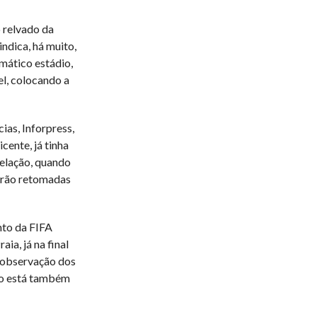
 relvado da
indica, há muito,
mático estádio,
el, colocando a
ias, Inforpress,
ente, já tinha
delação, quando
erão retomadas
nto da FIFA
ia, já na final
 observação dos
ção está também