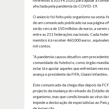
referentes à 2019 e 2020, para ajudar a comu
afectada pela pandemia do COVID-19.
O anúncio foi feito pelo organismo na sexta-fe
de um comunicado publicado na sua página ofi
serão cerca de 150 milhões de euros, a serem 
entre as 211 federações nacionais. Cada fede
membro irá receber 460.000 euros , equivalen
mil contos.
“A pandemia causou desafios sem precedentes
comunidade do futebol e, como órgão mundial
estar lá e apoiar aqueles que enfrentam neces
avança o presidente da FIFA, Gianni Infantino.
Este comunicado da chega dias depois da FCF
projecto da mudança do relvado do Estádio da
organismo, mas que condicionado ao vírus d
impede a deslocação de especialistas ao País 
de inspecção.