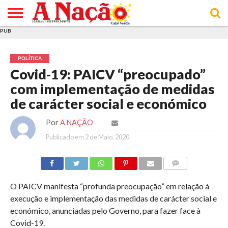
PUB
INÍCIO
ÚLTIMAS
ASSINATURAS
EM
ARQUIVO
ACTUALIDADE
OPINIÃO
ANÚNCIOS
VARIEDADES
CLICK
SOBRE
AJUDA
POLÍTICA DE
TERMOS E
NOTÍCIAS
& LOJA
FOCO
JOVEM
PRIVACIDADE
CONDIÇÕES
E DE
DE
POLÍTICA
COOKIES
UTILIZAÇÃO
Covid-19: PAICV “preocupado”
com implementação de medidas
de carácter social e económico
Por
A NAÇÃO
Publicado em
2 de Maio, 2020
COMMENTS
O PAICV manifesta “profunda preocupação” em relação à
execução e implementação das medidas de carácter social e
económico, anunciadas pelo Governo, para fazer face à
Covid-19.