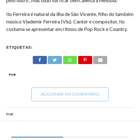
pelo outro”, mas tudo vai ficar bem, alenta a melodia.
Ilo Ferreira é natural da ilha de São Vicente, filho do também
músico Vlademir Ferreira (Vlu). Cantor e compositor, Ilo
costuma se apresentar em ritmos de Pop Rock e Country.
ETIQUETAS:
PUB
ADICIONAR UM COMENTÁRIO
PUB