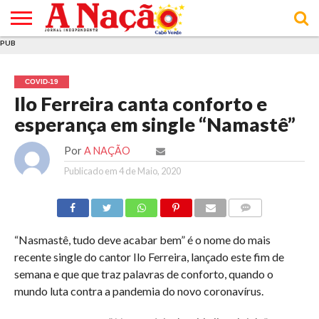
PUB
INÍCIO
ÚLTIMAS
ASSINATURAS
EM
ARQUIVO
ACTUALIDADE
OPINIÃO
ANÚNCIOS
VARIEDADES
CLICK
SOBRE
AJUDA
POLÍTICA DE
TERMOS E
NOTÍCIAS
& LOJA
FOCO
JOVEM
PRIVACIDADE
CONDIÇÕES
E DE
DE
COVID-19
COOKIES
UTILIZAÇÃO
Ilo Ferreira canta conforto e
esperança em single “Namastê”
Por
A NAÇÃO
Publicado em
4 de Maio, 2020
COMMENTS
“Nasmastê, tudo deve acabar bem” é o nome do mais
recente single do cantor Ilo Ferreira, lançado este fim de
semana e que que traz palavras de conforto, quando o
mundo luta contra a pandemia do novo coronavírus.