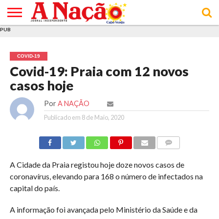
PUB
INÍCIO
ÚLTIMAS
ASSINATURAS
EM
ARQUIVO
ACTUALIDADE
OPINIÃO
ANÚNCIOS
VARIEDADES
CLICK
SOBRE
AJUDA
POLÍTICA DE
TERMOS E
NOTÍCIAS
& LOJA
FOCO
JOVEM
PRIVACIDADE
CONDIÇÕES
E DE
DE
COVID-19
COOKIES
UTILIZAÇÃO
Covid-19: Praia com 12 novos
casos hoje
Por
A NAÇÃO
Publicado em
8 de Maio, 2020
COMMENTS
A Cidade da Praia registou hoje doze novos casos de
coronavírus, elevando para 168 o número de infectados na
capital do país.
A informação foi avançada pelo Ministério da Saúde e da