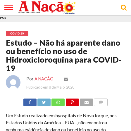
PUB
INÍCIO
ÚLTIMAS
ASSINATURAS
EM
ARQUIVO
ACTUALIDADE
OPINIÃO
ANÚNCIOS
VARIEDADES
CLICK
SOBRE
AJUDA
POLÍTICA DE
TERMOS E
NOTÍCIAS
& LOJA
FOCO
JOVEM
PRIVACIDADE
CONDIÇÕES
E DE
DE
COVID-19
COOKIES
UTILIZAÇÃO
Estudo – Não há aparente dano
ou benefício no uso de
Hidroxicloroquina para COVID-
19
Por
A NAÇÃO
Publicado em
8 de Maio, 2020
COMMENTS
Um Estudo realizado em hyospitais de Nova Iorque, nos
Estados Unidos da América – EUA -, não encontrou
nenhuma evidéncia de dano ou benefício no uso do