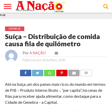
PUB
INÍCIO
ÚLTIMAS
ASSINATURAS
EM
ARQUIVO
ACTUALIDADE
OPINIÃO
ANÚNCIOS
VARIEDADES
CLICK
SOBRE
AJUDA
POLÍTICA DE
TERMOS E
NOTÍCIAS
& LOJA
FOCO
JOVEM
PRIVACIDADE
CONDIÇÕES
E DE
DE
COVID-19
COOKIES
UTILIZAÇÃO
Suíça – Distribuição de comida
causa fila de quilómetro
Por
A NAÇÃO
Publicado em
10 de Maio, 2020
COMMENTS
Até na Suíça, um dos países mais ricos do mundo em termos
de PIB – Produto Interno Bruto -, “per capita”, há cenas de
filas para receber ajuda alimentar, como destaque para a
Cidade de Genebra – a Capital.