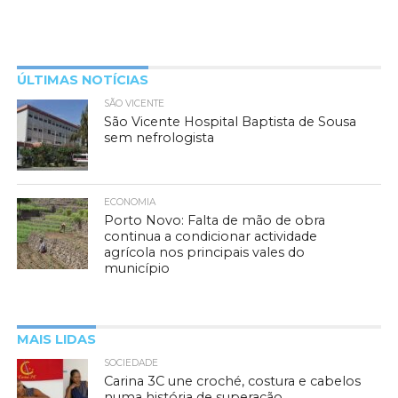
ÚLTIMAS NOTÍCIAS
SÃO VICENTE
São Vicente Hospital Baptista de Sousa
sem nefrologista
ECONOMIA
Porto Novo: Falta de mão de obra
continua a condicionar actividade
agrícola nos principais vales do
município
MAIS LIDAS
SOCIEDADE
Carina 3C une croché, costura e cabelos
numa história de superação