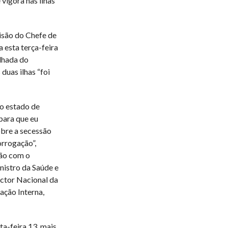
vigora nas ilhas
isão do Chefe de
 esta terça-feira
lhada do
uas ilhas “foi
o estado de
para que eu
obre a secessão
orrogação”,
ião com o
inistro da Saúde e
ector Nacional da
ação Interna,
ta-feira,13, mais