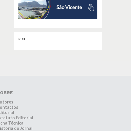
PUB
OBRE
utores
ontactos
ditorial
statuto Editorial
icha Técnica
istória do Jornal