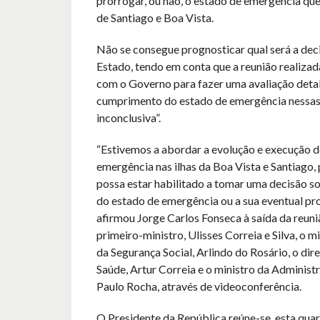
prorrogar, ou não, o estado de emergência que 
de Santiago e Boa Vista.
Não se consegue prognosticar qual será a dec
Estado, tendo em conta que a reunião realizada
com o Governo para fazer uma avaliação deta
cumprimento do estado de emergência nessas d
inconclusiva”.
“Estivemos a abordar a evolução e execução d
emergência nas ilhas da Boa Vista e Santiago, 
possa estar habilitado a tomar uma decisão s
do estado de emergência ou a sua eventual pr
afirmou Jorge Carlos Fonseca à saída da reun
primeiro-ministro, Ulisses Correia e Silva, o m
da Segurança Social, Arlindo do Rosário, o dir
Saúde, Artur Correia e o ministro da Administr
Paulo Rocha, através de videoconferência.
O Presidente da República reúne-se, esta quar