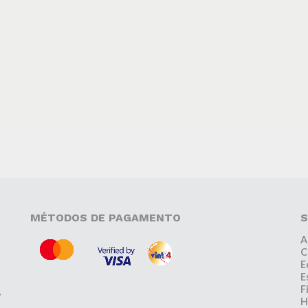
MÉTODOS DE PAGAMENTO
S
A
C
E
E
F
,
H