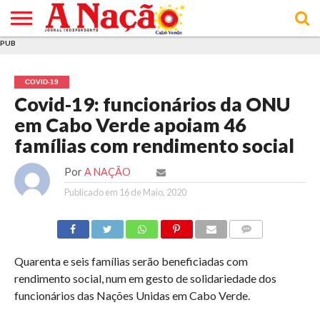
PUB
INÍCIO
ÚLTIMAS
ASSINATURAS
EM
ARQUIVO
ACTUALIDADE
OPINIÃO
ANÚNCIOS
VARIEDADES
CLICK
SOBRE
AJUDA
POLÍTICA DE
TERMOS E
NOTÍCIAS
& LOJA
FOCO
JOVEM
PRIVACIDADE
CONDIÇÕES
E DE
DE
COVID-19
COOKIES
UTILIZAÇÃO
Covid-19: funcionários da ONU
em Cabo Verde apoiam 46
famílias com rendimento social
Por
A NAÇÃO
Publicado em
16 de Maio, 2020
COMMENTS
Quarenta e seis famílias serão beneficiadas com
rendimento social, num em gesto de solidariedade dos
funcionários das Nações Unidas em Cabo Verde.