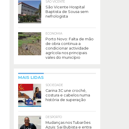
SÃO VICENTE
São Vicente Hospital
Baptista de Sousa sem
nefrologista
ECONOMIA
Porto Novo: Falta de mão
de obra continua a
condicionar actividade
agrícola nos principais
vales do município
MAIS LIDAS
SOCIEDADE
Carina 3C une croché,
costura e cabelos numa
história de superação
DESPORTO
Mudanças nos Tubarões
Azuis: Sai Bubista e entra