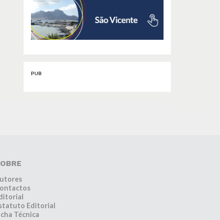
PUB
OBRE
utores
ontactos
ditorial
statuto Editorial
icha Técnica