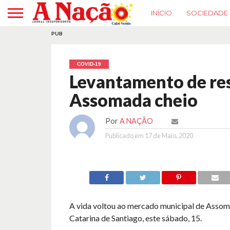
INÍCIO
SOCIEDADE
PUB
COVID-19
Levantamento de res
Assomada cheio
Por
A NAÇÃO
Publicado em
17 de Maio, 2020
A vida voltou ao mercado municipal de Assom
Catarina de Santiago, este sábado, 15.