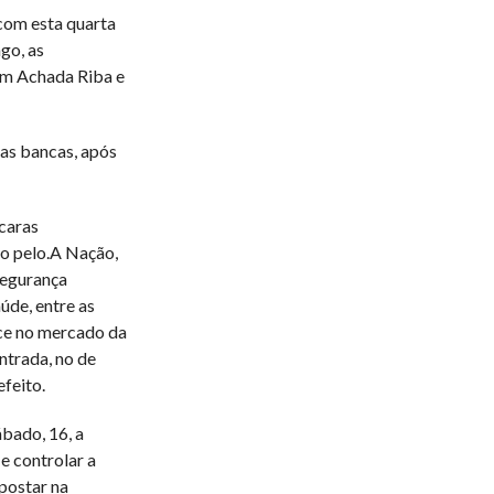
com esta quarta
go, as
em Achada Riba e
uas bancas, após
caras
o pelo.A Nação,
segurança
úde, entre as
ce no mercado da
ntrada, no de
feito.
bado, 16, a
 e controlar a
postar na