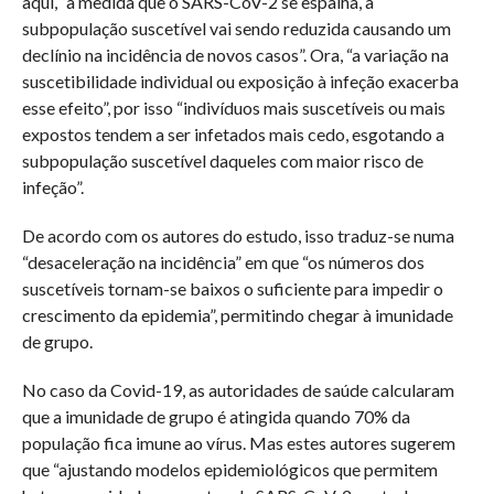
aqui, “à medida que o SARS-CoV-2 se espalha, a
subpopulação suscetível vai sendo reduzida causando um
declínio na incidência de novos casos”. Ora, “a variação na
suscetibilidade individual ou exposição à infeção exacerba
esse efeito”, por isso “indivíduos mais suscetíveis ou mais
expostos tendem a ser infetados mais cedo, esgotando a
subpopulação suscetível daqueles com maior risco de
infeção”.
De acordo com os autores do estudo, isso traduz-se numa
“desaceleração na incidência” em que “os números dos
suscetíveis tornam-se baixos o suficiente para impedir o
crescimento da epidemia”, permitindo chegar à imunidade
de grupo.
No caso da Covid-19, as autoridades de saúde calcularam
que a imunidade de grupo é atingida quando 70% da
população fica imune ao vírus. Mas estes autores sugerem
que “ajustando modelos epidemiológicos que permitem