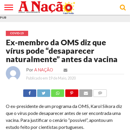
PUB
INÍCIO
ÚLTIMAS
ASSINATURAS
EM
ARQUIVO
ACTUALIDADE
OPINIÃO
ANÚNCIOS
VARIEDADES
CLICK
SOBRE
AJUDA
POLÍTICA DE
TERMOS E
NOTÍCIAS
& LOJA
FOCO
JOVEM
PRIVACIDADE
CONDIÇÕES
E DE
DE
COVID-19
COOKIES
UTILIZAÇÃO
Ex-membro da OMS diz que
vírus pode “desaparecer
naturalmente” antes da vacina
Por
A NAÇÃO
Publicado em
19 de Maio, 2020
COMMENTS
O ex-presidente de um programa da OMS, Karol Sikora diz
que o vírus pode desaparecer antes de ser encontrada uma
vacina. Para justificar o cenário “possível”, apontou um
estudo feito por cientistas portugueses.