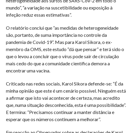
heterogeneidade aos surtos de SARS-CoV-2 em todo o
mundo”, “a variação na suscetibilidade ou exposição à
infeção reduz essas estimativas”.
O relatório conclui que “as medidas de heterogeneidade
são, portanto, de suma importância no controle da
pandemia de Covid-19”. Mas para Karol Sikora, o ex-
membro da OMS, este estudo “dá que pensar” e terá sido o
que o levou a concluir que o vírus pode sair de circulação
mais cedo do que a comunidade científica demora a
encontrar uma vacina.
Criticado nas redes sociais, Karol Sikora defende-se: “É da
minha opinião que este é um cenário possível. Ninguém está
a afirmar que isto vai acontecer de certeza, mas acredito
que, numa situação desconhecida, esta é uma possibilidade”.
E termina: “Precisamos continuar a manter distância e
esperar que os números continuem a melhorar”.
Em reacção ao Observador sobre as declarações de Karol